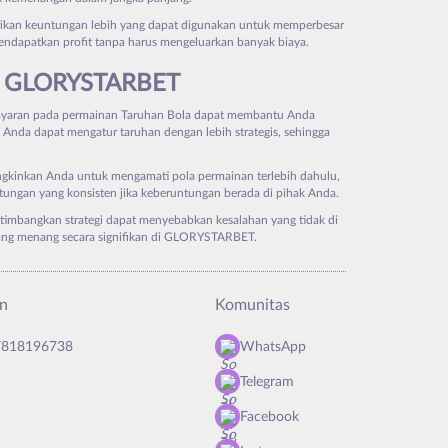
rikan keuntungan lebih yang dapat digunakan untuk memperbesar
ndapatkan profit tanpa harus mengeluarkan banyak biaya.
smi GLORYSTARBET
bayaran pada permainan Taruhan Bola dapat membantu Anda
nda dapat mengatur taruhan dengan lebih strategis, sehingga
gkinkan Anda untuk mengamati pola permainan terlebih dahulu,
ntungan yang konsisten jika keberuntungan berada di pihak Anda.
timbangkan strategi dapat menyebabkan kesalahan yang tidak di
uang menang secara signifikan di GLORYSTARBET.
n
Komunitas
7818196738
WhatsApp
Telegram
Facebook