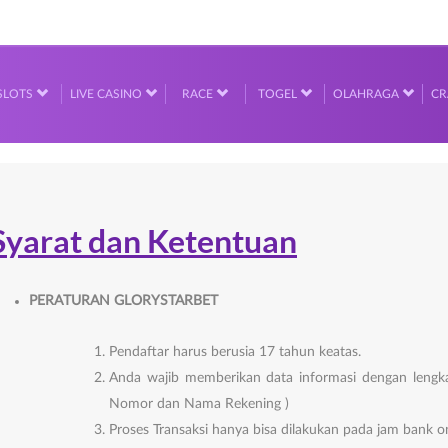
SLOTS
LIVE CASINO
RACE
TOGEL
OLAHRAGA
CR
Syarat dan Ketentuan
PERATURAN GLORYSTARBET
Pendaftar harus berusia 17 tahun keatas.
Anda wajib memberikan data informasi dengan lengka
Nomor dan Nama Rekening )
Proses Transaksi hanya bisa dilakukan pada jam bank on