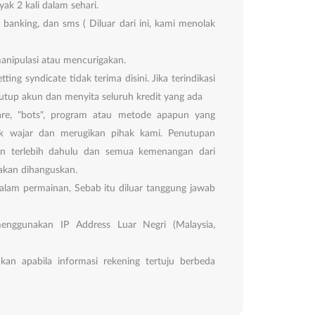
k 2 kali dalam sehari.
banking, dan sms ( Diluar dari ini, kami menolak
nipulasi atau mencurigakan.
ing syndicate tidak terima disini. Jika terindikasi
utup akun dan menyita seluruh kredit yang ada
are, "bots", program atau metode apapun yang
dak wajar dan merugikan pihak kami. Penutupan
an terlebih dahulu dan semua kemenangan dari
 akan dihanguskan.
alam permainan, Sebab itu diluar tanggung jawab
enggunakan IP Address Luar Negri (Malaysia,
kan apabila informasi rekening tertuju berbeda