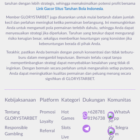
taruhan dengan lebih strategis, sehingga memaksimalkan potensi profit bersama
Link Gacor Situs Taruhan Bola Indonesia
.
Member GLORYSTARBET juga disarankan untuk mulai bertaruh dalam jumlah
kecil dan perlahan meningkat ketika permainan berlangsung. Ini memungkinkan
Anda untuk mengamati pola permainan terlebih dahulu, sehingga Anda dapat
menyesuaikan strategi jika diperlukan. Taruhan yang terukur dapat mengurangi
risiko kerugian besar, sekaligus memberikan keuntungan yang konsisten jika
keberuntungan berada di pihak Anda.
Terakhir, pastikan Anda bermain dengan penuh konsentrasi dan tidak terburu-
buru dalam mengambil keputusan. Bermain terlalu cepat tanpa
mempertimbangkan strategi dapat menyebabkan kesalahan yang tidak di
inginkan. Dengan bermain secara perlahan untuk menganalisis setiap putaran,
Anda dapat meningkatkan kualitas permainan dan peluang menang secara
signifikan di GLORYSTARBET.
Kebijaksanaan
Platform
Kategori
Dukungan
Komunitas
Tentang
Promosi
Hot
+628781
WhatsA
GLORYSTARBET
Games
8196738
pp
Loyalty
Responsible
Slots
Telegra
Referral
Gambling
m
Live