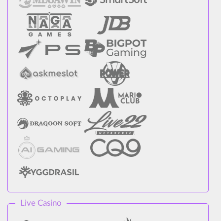
Live Casino