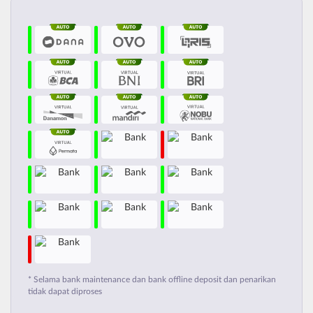
* Selama bank maintenance dan bank offline deposit dan penarikan
tidak dapat diproses