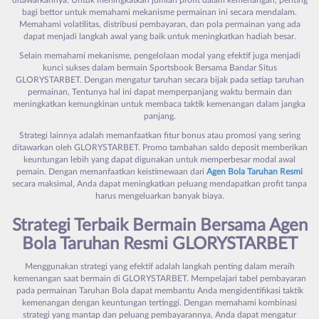
ditawarkannya. Untuk meningkatkan jumlah profit dalam kemenangan, penting
bagi bettor untuk memahami mekanisme permainan ini secara mendalam.
Memahami volatilitas, distribusi pembayaran, dan pola permainan yang ada
dapat menjadi langkah awal yang baik untuk meningkatkan hadiah besar.
Selain memahami mekanisme, pengelolaan modal yang efektif juga menjadi
kunci sukses dalam bermain Sportsbook Bersama Bandar Situs
GLORYSTARBET. Dengan mengatur taruhan secara bijak pada setiap taruhan
permainan, Tentunya hal ini dapat memperpanjang waktu bermain dan
meningkatkan kemungkinan untuk membaca taktik kemenangan dalam jangka
panjang.
Strategi lainnya adalah memanfaatkan fitur bonus atau promosi yang sering
ditawarkan oleh GLORYSTARBET. Promo tambahan saldo deposit memberikan
keuntungan lebih yang dapat digunakan untuk memperbesar modal awal
pemain. Dengan memanfaatkan keistimewaan dari
Agen Bola Taruhan Resmi
secara maksimal, Anda dapat meningkatkan peluang mendapatkan profit tanpa
harus mengeluarkan banyak biaya.
Strategi Terbaik Bermain Bersama Agen
Bola Taruhan Resmi GLORYSTARBET
Menggunakan strategi yang efektif adalah langkah penting dalam meraih
kemenangan saat bermain di GLORYSTARBET. Mempelajari tabel pembayaran
pada permainan Taruhan Bola dapat membantu Anda mengidentifikasi taktik
kemenangan dengan keuntungan tertinggi. Dengan memahami kombinasi
strategi yang mantap dan peluang pembayarannya, Anda dapat mengatur