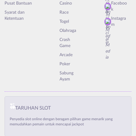
Pusat Bantuan
Casino
Faceboo
k
Syarat dan
Race
Ketentuan
Instagra
Togel
m
Olahraga
Crash
Game
Arcade
Poker
Sabung
Ayam
TARUHAN SLOT
Penyedia slot online dengan beragam pilihan game menarik yang
memudahkan pemain untuk mencapai jackpot