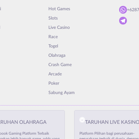
i
Hot Games
+628
Slots
l
Live Casino
Race
Togel
Olahraga
Crash Game
Arcade
Poker
Sabung Ayam
ARUHAN OLAHRAGA
TARUHAN LIVE KASIN
book Gaming Platform Terbaik
Platform Pilihan bagi perusahaan-
rkan lebih banyak game, odds yang
perusahaan terbaik di dunia, dengan