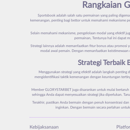
Rangkaian 
Sportsbook adalah salah satu permainan yang paling digema
kemenangan, penting bagi bettor untuk memahami mekanisme perm
Selain memahami mekanisme, pengelolaan modal yang efektif ju
permainan, Tentunya hal ini dapat
Strategi lainnya adalah memanfaatkan fitur bonus atau promos
modal awal pemain. Dengan memanfaatkan keistimewaan 
Strategi Terbai
Menggunakan strategi yang efektif adalah langkah penti
mengidentifikasi taktik kemenangan dengan keuntungan terti
Member GLORYSTARBET juga disarankan untuk mulai bertaruh da
sehingga Anda dapat menyesuaikan strategi jika diperlukan. Tar
Terakhir, pastikan Anda bermain dengan penuh konsentrasi dan
inginkan. Dengan bermain secara perlahan untu
Kebijaksanaan
Platfo