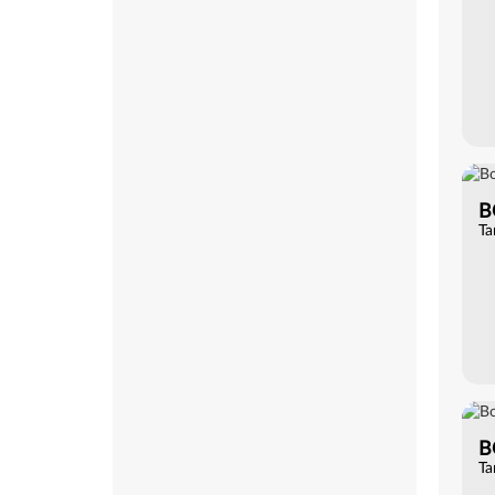
B
Ta
B
Ta