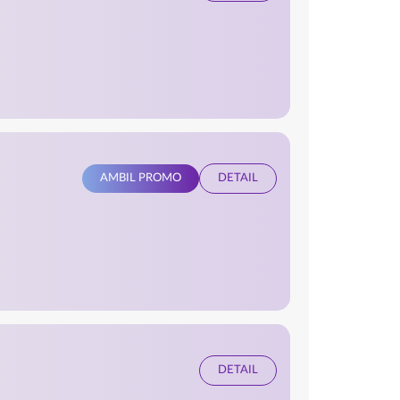
AMBIL PROMO
DETAIL
DETAIL