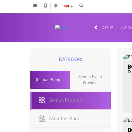
HOT GAMES
SLOTS
LIVE C
KATEGORI
B
Ta
Semua Event
Semua Promosi
Provider
Semua Promosi
Member Baru
B