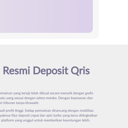
 Resmi Deposit Qris
ainan yang tersaji telah dibuat secara menarik dengan grafis
esuatu yang sesuai dengan selera mereka. Dengan keamanan dan
n hiburan tanpa khawatir.
profit tinggi. Setiap permainan dirancang dengan mobilitas
nya fitur deposit cepat dan spin turbo yang terus ditingkatkan
ai platform yang unggul untuk memberikan keuntungan lebih.