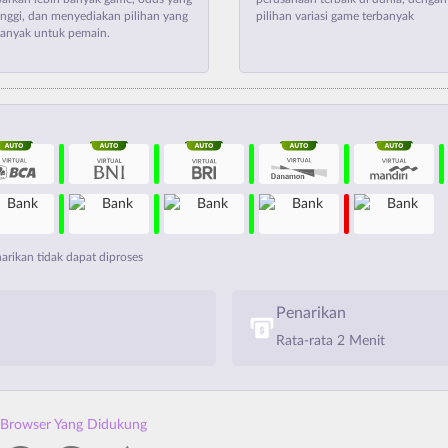
tinggi, dan menyediakan pilihan yang
pilihan variasi game terbanyak
banyak untuk pemain.
arikan tidak dapat diproses
Penarikan
Rata-rata 2 Menit
Browser Yang Didukung