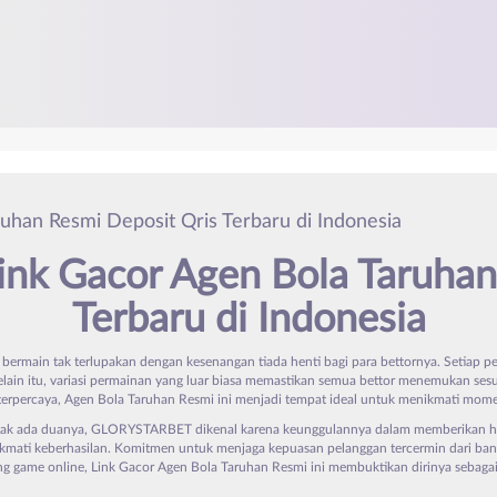
han Resmi Deposit Qris Terbaru di Indonesia
k Gacor Agen Bola Taruhan
Terbaru di Indonesia
main tak terlupakan dengan kesenangan tiada henti bagi para bettornya. Setiap perm
Selain itu, variasi permainan yang luar biasa memastikan semua bettor menemukan s
 terpercaya, Agen Bola Taruhan Resmi ini menjadi tempat ideal untuk menikmati mome
ak ada duanya, GLORYSTARBET dikenal karena keunggulannya dalam memberikan hasil 
mati keberhasilan. Komitmen untuk menjaga kepuasan pelanggan tercermin dari banyak
dang game online, Link Gacor Agen Bola Taruhan Resmi ini membuktikan dirinya sebag