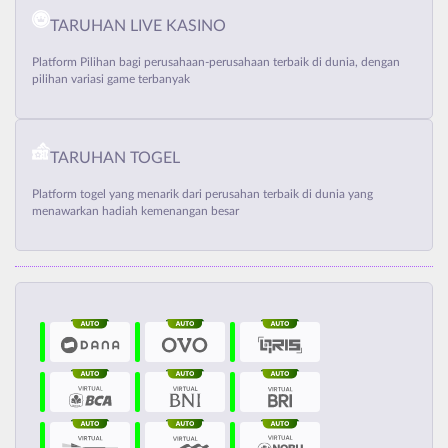
TARUHAN LIVE KASINO
Platform Pilihan bagi perusahaan-perusahaan terbaik di dunia, dengan
pilihan variasi game terbanyak
TARUHAN TOGEL
Platform togel yang menarik dari perusahan terbaik di dunia yang
menawarkan hadiah kemenangan besar