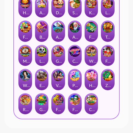
Halloween
Athena
Double Happiness
Santa Claus
Kung Hei
Love
Fortune God
Burlesque 2
Aurora Wolf
Alchemy
Fish Prawn Crab
Tomb Treasure
MASTER HAHA
Lucky Panda
Glorious Kingdom
Crazy 777
Who's The Boss
Fa Fa Monkey
Werewolf
Elephant
Vampire
PS Club
Hand Of God
ZUMA
Rat of Wealth
GOLDEN JADE
FANTASY - SOUTHEAST ASIA
FEATURE BUY・CHRISTMAS EXPRESS
Chef Husky