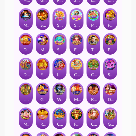
HIYAS GEMS
Go Clash
PYRAMID OF FLAMES
Super Powerful
LUCKY ACE
Challenge・Golden Pig
Madame Caroline
Super Boom
SUGAR TEDDY
SUGAR BOOM
Piggy Master
FEATURE BUY - Golden Pig
DA FU GUI
Moon Festival
SUPER LUCKY
Face Off
The Empire
FEATURE BUY・SUPER POWERFUL
Dragon Boat Festival
Fortune Teller
India Treasure
CAISHEN DADDY
Challenge・Mayan Calendar
Super Rich
Lucky Poker 2
Golden Zongzi
Wu Xia
Money Meow
KungFu
DIAO CHAN FA DA CAI
My Lord
Rich & Happy
CHALLENGE・FU LU SHOU XI
Fortune Bull
China Empress
Golden Week