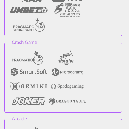
Crash Game
Arcade