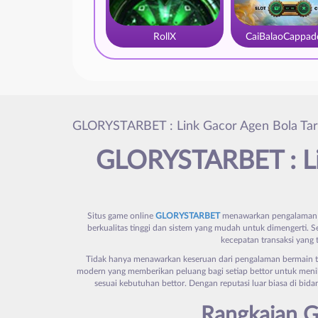
RollX
CaiBalaoCappad
GLORYSTARBET : Link Gacor Agen Bola Taru
GLORYSTARBET : Lin
Situs game online
GLORYSTARBET
menawarkan pengalaman ber
berkualitas tinggi dan sistem yang mudah untuk dimengerti. 
kecepatan transaksi yang
Tidak hanya menawarkan keseruan dari pengalaman bermain t
modern yang memberikan peluang bagi setiap bettor untuk menik
sesuai kebutuhan bettor. Dengan reputasi luar biasa di bi
Rangkaian 