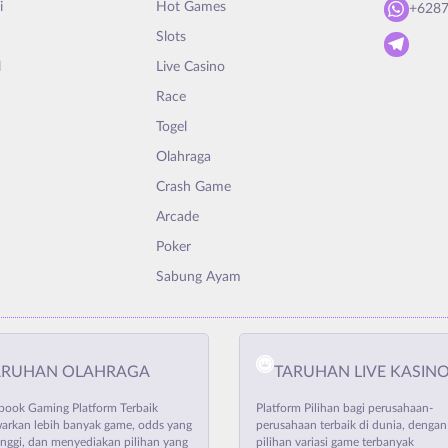
i
Hot Games
+628
Slots
l
Live Casino
Race
Togel
Olahraga
Crash Game
Arcade
Poker
Sabung Ayam
ARUHAN OLAHRAGA
TARUHAN LIVE KASIN
book Gaming Platform Terbaik
Platform Pilihan bagi perusahaan-
rkan lebih banyak game, odds yang
perusahaan terbaik di dunia, dengan
tinggi, dan menyediakan pilihan yang
pilihan variasi game terbanyak