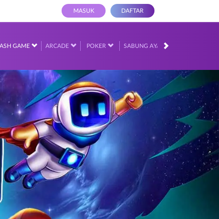
MASUK
DAFTAR
PROMOSI
ASH GAME
ARCADE
POKER
SABUNG AYAM