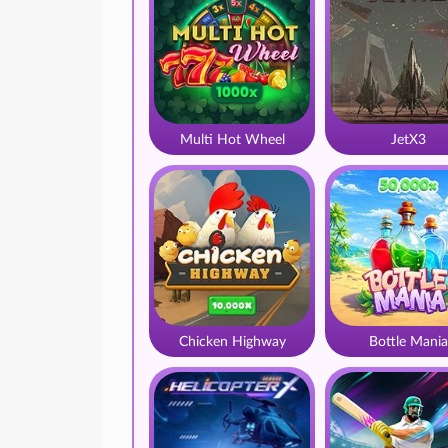
Multi Hot Wheel
JetX3
Chicken Highway
Bottle Mania