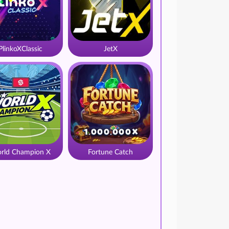
PlinkoXClassic
JetX
rld Champion X
Fortune Catch