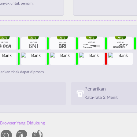
banyak untuk pemain.
arikan tidak dapat diproses
Penarikan
Rata-rata 2 Menit
Browser Yang Didukung