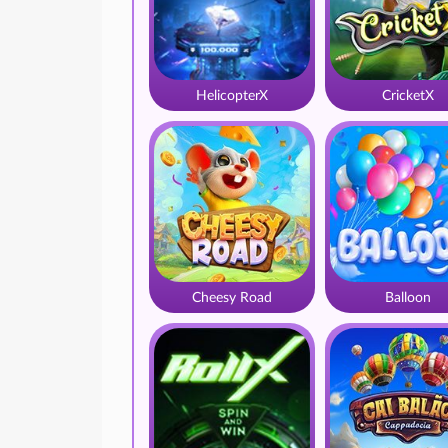
HelicopterX
CricketX
Cheesy Road
Balloon