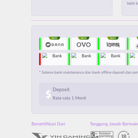
lebih 
* Selama bank maintenance dan bank offline deposit dan pen
Deposit
Rata-rata 1 Menit
Bersertifikasi Dari
Tanggung Jawab Bermain