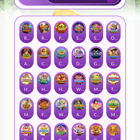
REDBEARD TREASURE
Rooster Blitz
Pedas Gila
Sugar Blast
Sugar Blast Frenzy
Olympus Fortune
Aztec Rush Bonanza
Cleopatra's Treasure
Colour Game Mega Bonus
Dear Senpai
Gems of Valhalla
Gold Rush Bonanza
HEAVENLY FEAST WITH WUKONG
Hippo Splash
Hunk Cai Shen
WILD WITCH SUGAR BONANZA
MAYA TEMPLE OF FORTUNE
TOMYUM BONANZA
Mahjong Beauty
Flame of Fortune
Wonder Ace
Aztec Fortune
Cleopatra's Fortune Ways
Mahjong Dragon Ways