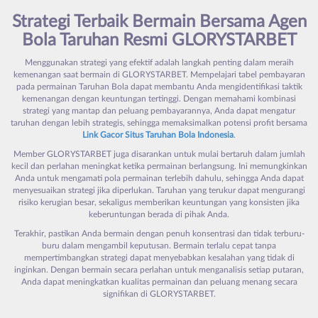
Strategi Terbaik Bermain Bersama Agen
Bola Taruhan Resmi GLORYSTARBET
Menggunakan strategi yang efektif adalah langkah penting dalam meraih
kemenangan saat bermain di GLORYSTARBET. Mempelajari tabel pembayaran
pada permainan Taruhan Bola dapat membantu Anda mengidentifikasi taktik
kemenangan dengan keuntungan tertinggi. Dengan memahami kombinasi
strategi yang mantap dan peluang pembayarannya, Anda dapat mengatur
taruhan dengan lebih strategis, sehingga memaksimalkan potensi profit bersama
Link Gacor Situs Taruhan Bola Indonesia
.
Member GLORYSTARBET juga disarankan untuk mulai bertaruh dalam jumlah
kecil dan perlahan meningkat ketika permainan berlangsung. Ini memungkinkan
Anda untuk mengamati pola permainan terlebih dahulu, sehingga Anda dapat
menyesuaikan strategi jika diperlukan. Taruhan yang terukur dapat mengurangi
risiko kerugian besar, sekaligus memberikan keuntungan yang konsisten jika
keberuntungan berada di pihak Anda.
Terakhir, pastikan Anda bermain dengan penuh konsentrasi dan tidak terburu-
buru dalam mengambil keputusan. Bermain terlalu cepat tanpa
mempertimbangkan strategi dapat menyebabkan kesalahan yang tidak di
inginkan. Dengan bermain secara perlahan untuk menganalisis setiap putaran,
Anda dapat meningkatkan kualitas permainan dan peluang menang secara
signifikan di GLORYSTARBET.