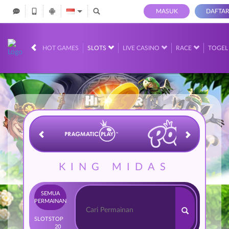
MASUK
DAFTA
IDR
12,680,619,
HOT GAMES
SLOTS
LIVE CASINO
RACE
TOGE
KING MIDAS
SEMUA
PERMAINAN
SLOTS
TOP
20