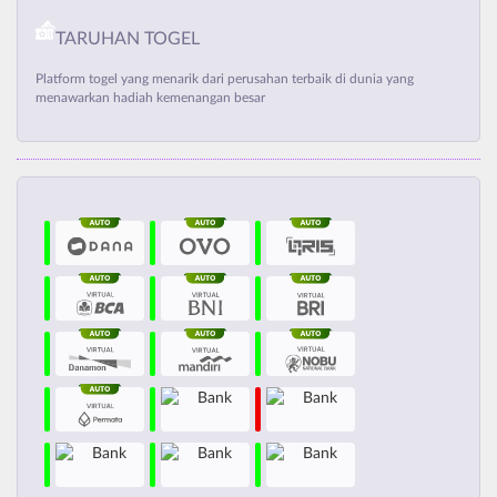
TARUHAN TOGEL
Platform togel yang menarik dari perusahan terbaik di dunia yang
menawarkan hadiah kemenangan besar