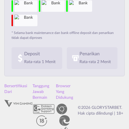
* Selama bank maintenance dan bank offline deposit dan penarikan
tidak dapat diproses
Deposit
Penarikan
Rata-rata 1 Menit
Rata-rata 2 Menit
Bersertifikasi
Tanggung
Browser
Dari
Jawab
Yang
Bermain
Didukung
©2026 GLORYSTARBET.
Hak cipta dilindungi | 18+