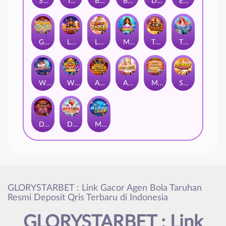
Sugar Candy Bonanza
Treasures of Olympus 1000
BREAK THE BANK
BUNNY VIP NIGHT
DIAMOND KING
EYES OF RA
GOLDEN FORTUNE HORSE
LADY OF RA
LUCKY TIGER
MAGIC PEARLS
THE BIG THE FAT THE UGLY
TIDES OF FORTUNE
WHITE ELEPHANT
WILD MINER
AFRICAN BUFFALO 5000
APHRODITE’S BLESSING
MEGA FORTUNE OX
SUSHI RUSH
DRACULA’S CASTLE BANQUET
DRAGON FORTUNE
MR DIAMOND DELUXE
GLORYSTARBET : Link Gacor Agen Bola Taruhan
Resmi Deposit Qris Terbaru di Indonesia
GLORYSTARBET : Link