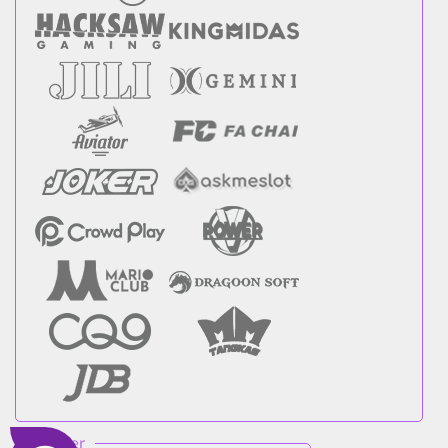
Poker