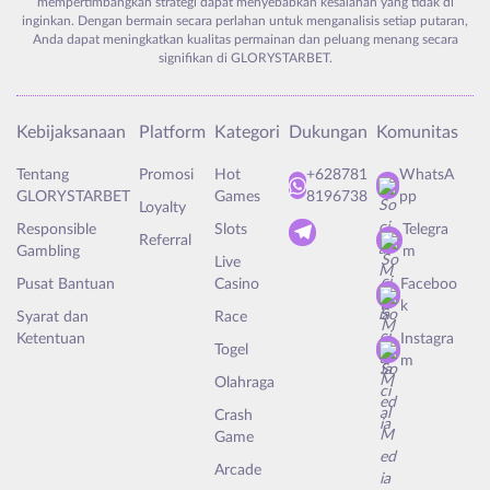
mempertimbangkan strategi dapat menyebabkan kesalahan yang tidak di
inginkan. Dengan bermain secara perlahan untuk menganalisis setiap putaran,
Anda dapat meningkatkan kualitas permainan dan peluang menang secara
signifikan di GLORYSTARBET.
Kebijaksanaan
Platform
Kategori
Dukungan
Komunitas
Tentang
Promosi
Hot
+628781
WhatsA
GLORYSTARBET
Games
8196738
pp
Loyalty
Responsible
Slots
Telegra
Referral
Gambling
m
Live
Pusat Bantuan
Casino
Faceboo
k
Syarat dan
Race
Ketentuan
Instagra
Togel
m
Olahraga
Crash
Game
Arcade