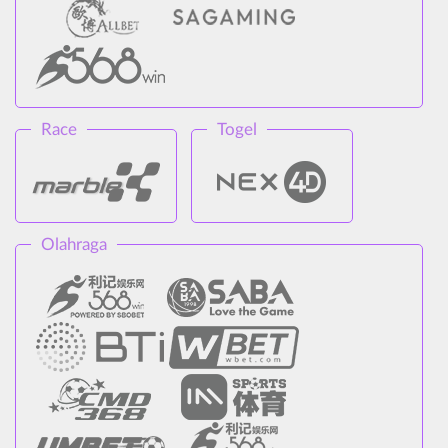
Race
Togel
Olahraga