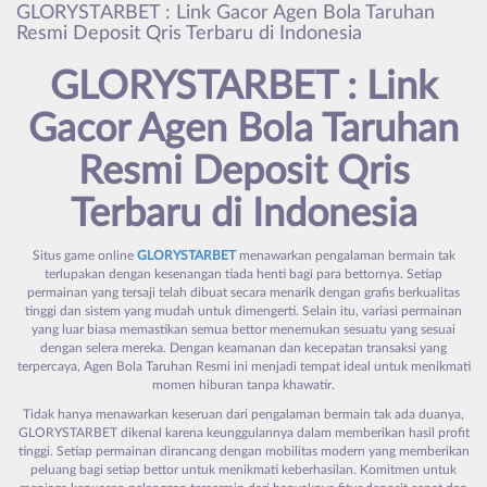
GLORYSTARBET : Link Gacor Agen Bola Taruhan
Resmi Deposit Qris Terbaru di Indonesia
GLORYSTARBET : Link
Gacor Agen Bola Taruhan
Resmi Deposit Qris
Terbaru di Indonesia
Situs game online
GLORYSTARBET
menawarkan pengalaman bermain tak
terlupakan dengan kesenangan tiada henti bagi para bettornya. Setiap
permainan yang tersaji telah dibuat secara menarik dengan grafis berkualitas
tinggi dan sistem yang mudah untuk dimengerti. Selain itu, variasi permainan
yang luar biasa memastikan semua bettor menemukan sesuatu yang sesuai
dengan selera mereka. Dengan keamanan dan kecepatan transaksi yang
terpercaya, Agen Bola Taruhan Resmi ini menjadi tempat ideal untuk menikmati
momen hiburan tanpa khawatir.
Tidak hanya menawarkan keseruan dari pengalaman bermain tak ada duanya,
GLORYSTARBET dikenal karena keunggulannya dalam memberikan hasil profit
tinggi. Setiap permainan dirancang dengan mobilitas modern yang memberikan
peluang bagi setiap bettor untuk menikmati keberhasilan. Komitmen untuk