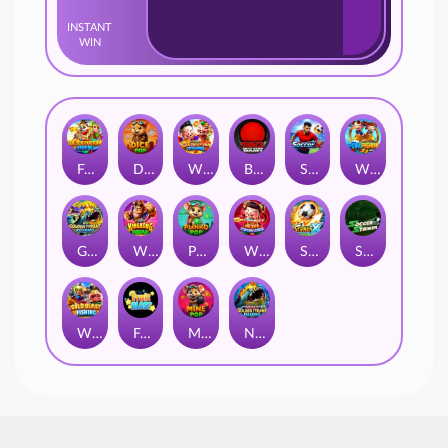
INSTANT
WIN
Fortune Fishing
Dice Pop
WD Golden Fuwa Fishing
Big Button Bash
SoccerX
WD FuWa Fishing
Golden Tyrant Fishing
WD King Kong Fishing
Plinko Pop
WD Nezha Fishing Legend
StrikerX
Soccer Striker
WD Gold Blast Fishing
Fruit Blast
Mine Pop
Nexus Golden Tyrant