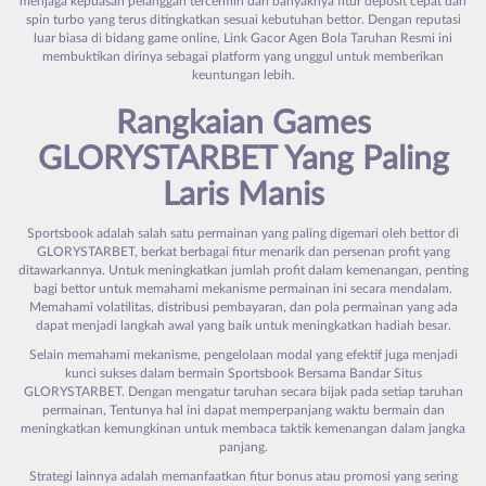
menjaga kepuasan pelanggan tercermin dari banyaknya fitur deposit cepat dan
spin turbo yang terus ditingkatkan sesuai kebutuhan bettor. Dengan reputasi
luar biasa di bidang game online, Link Gacor Agen Bola Taruhan Resmi ini
membuktikan dirinya sebagai platform yang unggul untuk memberikan
keuntungan lebih.
Rangkaian Games
GLORYSTARBET
Yang Paling
Laris Manis
Sportsbook adalah salah satu permainan yang paling digemari oleh bettor di
GLORYSTARBET, berkat berbagai fitur menarik dan persenan profit yang
ditawarkannya. Untuk meningkatkan jumlah profit dalam kemenangan, penting
bagi bettor untuk memahami mekanisme permainan ini secara mendalam.
Memahami volatilitas, distribusi pembayaran, dan pola permainan yang ada
dapat menjadi langkah awal yang baik untuk meningkatkan hadiah besar.
Selain memahami mekanisme, pengelolaan modal yang efektif juga menjadi
kunci sukses dalam bermain Sportsbook Bersama Bandar Situs
GLORYSTARBET. Dengan mengatur taruhan secara bijak pada setiap taruhan
permainan, Tentunya hal ini dapat memperpanjang waktu bermain dan
meningkatkan kemungkinan untuk membaca taktik kemenangan dalam jangka
panjang.
Strategi lainnya adalah memanfaatkan fitur bonus atau promosi yang sering