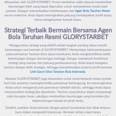
ditawarkan oleh GLORYSTARBET. Promo tambahan saldo deposit memberikan
keuntungan lebih yang dapat digunakan untuk memperbesar modal awal
pemain. Dengan memanfaatkan keistimewaan dari
Agen Bola Taruhan Resmi
secara maksimal, Anda dapat meningkatkan peluang mendapatkan profit tanpa
harus mengeluarkan banyak biaya.
Strategi Terbaik Bermain Bersama Agen
Bola Taruhan Resmi GLORYSTARBET
Menggunakan strategi yang efektif adalah langkah penting dalam meraih
kemenangan saat bermain di GLORYSTARBET. Mempelajari tabel pembayaran
pada permainan Taruhan Bola dapat membantu Anda mengidentifikasi taktik
kemenangan dengan keuntungan tertinggi. Dengan memahami kombinasi
strategi yang mantap dan peluang pembayarannya, Anda dapat mengatur
taruhan dengan lebih strategis, sehingga memaksimalkan potensi profit bersama
Link Gacor Situs Taruhan Bola Indonesia
.
Member GLORYSTARBET juga disarankan untuk mulai bertaruh dalam jumlah
kecil dan perlahan meningkat ketika permainan berlangsung. Ini memungkinkan
Anda untuk mengamati pola permainan terlebih dahulu, sehingga Anda dapat
menyesuaikan strategi jika diperlukan. Taruhan yang terukur dapat mengurangi
risiko kerugian besar, sekaligus memberikan keuntungan yang konsisten jika
keberuntungan berada di pihak Anda.
Terakhir, pastikan Anda bermain dengan penuh konsentrasi dan tidak terburu-
buru dalam mengambil keputusan. Bermain terlalu cepat tanpa