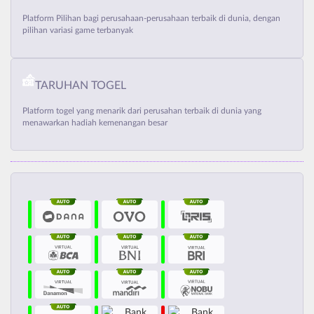
Platform Pilihan bagi perusahaan-perusahaan terbaik di dunia, dengan
pilihan variasi game terbanyak
TARUHAN TOGEL
Platform togel yang menarik dari perusahan terbaik di dunia yang
menawarkan hadiah kemenangan besar