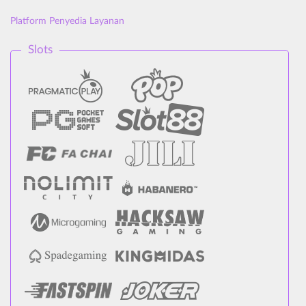
Platform Penyedia Layanan
Slots