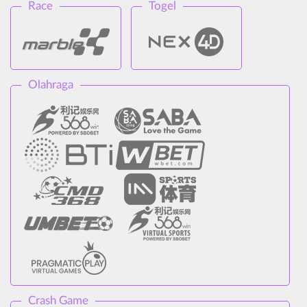
Race
Togel
Olahraga
Crash Game