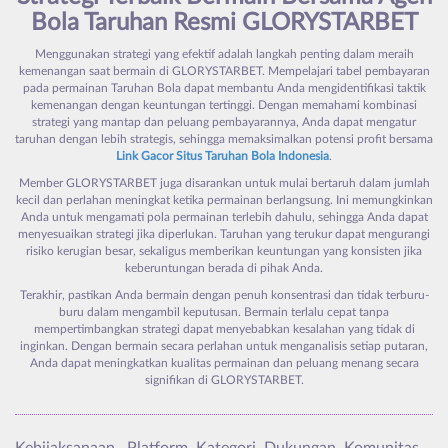
Bola Taruhan Resmi GLORYSTARBET
Menggunakan strategi yang efektif adalah langkah penting dalam meraih
kemenangan saat bermain di GLORYSTARBET. Mempelajari tabel pembayaran
pada permainan Taruhan Bola dapat membantu Anda mengidentifikasi taktik
kemenangan dengan keuntungan tertinggi. Dengan memahami kombinasi
strategi yang mantap dan peluang pembayarannya, Anda dapat mengatur
taruhan dengan lebih strategis, sehingga memaksimalkan potensi profit bersama
Link Gacor Situs Taruhan Bola Indonesia
.
Member GLORYSTARBET juga disarankan untuk mulai bertaruh dalam jumlah
kecil dan perlahan meningkat ketika permainan berlangsung. Ini memungkinkan
Anda untuk mengamati pola permainan terlebih dahulu, sehingga Anda dapat
menyesuaikan strategi jika diperlukan. Taruhan yang terukur dapat mengurangi
risiko kerugian besar, sekaligus memberikan keuntungan yang konsisten jika
keberuntungan berada di pihak Anda.
Terakhir, pastikan Anda bermain dengan penuh konsentrasi dan tidak terburu-
buru dalam mengambil keputusan. Bermain terlalu cepat tanpa
mempertimbangkan strategi dapat menyebabkan kesalahan yang tidak di
inginkan. Dengan bermain secara perlahan untuk menganalisis setiap putaran,
Anda dapat meningkatkan kualitas permainan dan peluang menang secara
signifikan di GLORYSTARBET.