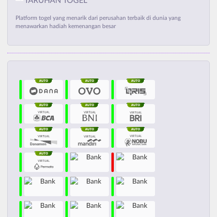
TARUHAN TOGEL
Platform togel yang menarik dari perusahan terbaik di dunia yang
menawarkan hadiah kemenangan besar