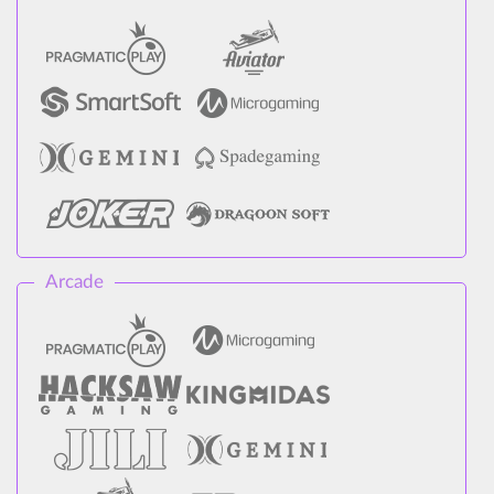
Arcade