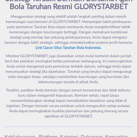
Bola Taruhan Resmi GLORYSTARBET
Menggunakan strategi yang efektif adalah langkah penting dalam meraih
kemenangan saat bermain di GLORYSTARBET. Mempelajari tabel pembayaran
pada permainan Taruhan Bola dapat membantu Anda mengidentifikasi taktik
kemenangan dengan keuntungan tertinggi. Dengan memahami kombinasi
strategi yang mantap dan peluang pembayarannya, Anda dapat mengatur
taruhan dengan lebih strategis, sehingga memaksimalkan potensi profit bersama
Link Gacor Situs Taruhan Bola Indonesia
.
Member GLORYSTARBET juga disarankan untuk mulai bertaruh dalam jumlah
kecil dan perlahan meningkat ketika permainan berlangsung. Ini memungkinkan
Anda untuk mengamati pola permainan terlebih dahulu, sehingga Anda dapat
menyesuaikan strategi jika diperlukan. Taruhan yang terukur dapat mengurangi
risiko kerugian besar, sekaligus memberikan keuntungan yang konsisten jika
keberuntungan berada di pihak Anda.
Terakhir, pastikan Anda bermain dengan penuh konsentrasi dan tidak terburu-
buru dalam mengambil keputusan. Bermain terlalu cepat tanpa
mempertimbangkan strategi dapat menyebabkan kesalahan yang tidak di
inginkan. Dengan bermain secara perlahan untuk menganalisis setiap putaran,
Anda dapat meningkatkan kualitas permainan dan peluang menang secara
signifikan di GLORYSTARBET.