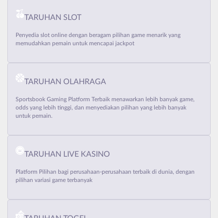
TARUHAN SLOT
Penyedia slot online dengan beragam pilihan game menarik yang
memudahkan pemain untuk mencapai jackpot
TARUHAN OLAHRAGA
Sportsbook Gaming Platform Terbaik menawarkan lebih banyak game,
odds yang lebih tinggi, dan menyediakan pilihan yang lebih banyak
untuk pemain.
TARUHAN LIVE KASINO
Platform Pilihan bagi perusahaan-perusahaan terbaik di dunia, dengan
pilihan variasi game terbanyak