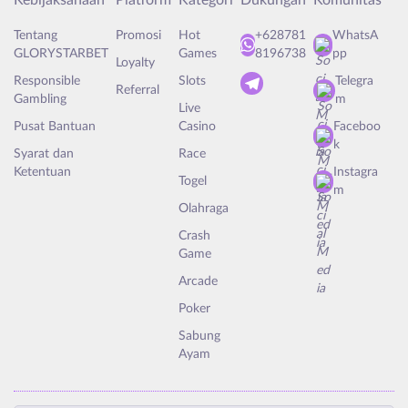
Kebijaksanaan
Platform
Kategori
Dukungan
Komunitas
Tentang
Promosi
Hot
+628781
WhatsA
GLORYSTARBET
Games
8196738
pp
Loyalty
Responsible
Slots
Telegra
Referral
Gambling
m
Live
Pusat Bantuan
Casino
Faceboo
k
Syarat dan
Race
Ketentuan
Instagra
Togel
m
Olahraga
Crash
Game
Arcade
Poker
Sabung
Ayam