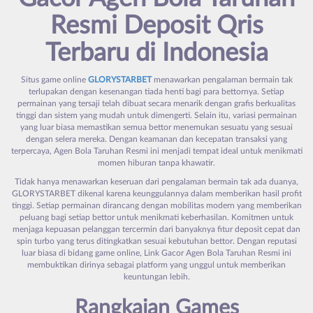
Resmi Deposit Qris
Terbaru di Indonesia
Situs game online
GLORYSTARBET
menawarkan pengalaman bermain tak
terlupakan dengan kesenangan tiada henti bagi para bettornya. Setiap
permainan yang tersaji telah dibuat secara menarik dengan grafis berkualitas
tinggi dan sistem yang mudah untuk dimengerti. Selain itu, variasi permainan
yang luar biasa memastikan semua bettor menemukan sesuatu yang sesuai
dengan selera mereka. Dengan keamanan dan kecepatan transaksi yang
terpercaya, Agen Bola Taruhan Resmi ini menjadi tempat ideal untuk menikmati
momen hiburan tanpa khawatir.
Tidak hanya menawarkan keseruan dari pengalaman bermain tak ada duanya,
GLORYSTARBET dikenal karena keunggulannya dalam memberikan hasil profit
tinggi. Setiap permainan dirancang dengan mobilitas modern yang memberikan
peluang bagi setiap bettor untuk menikmati keberhasilan. Komitmen untuk
menjaga kepuasan pelanggan tercermin dari banyaknya fitur deposit cepat dan
spin turbo yang terus ditingkatkan sesuai kebutuhan bettor. Dengan reputasi
luar biasa di bidang game online, Link Gacor Agen Bola Taruhan Resmi ini
membuktikan dirinya sebagai platform yang unggul untuk memberikan
keuntungan lebih.
Rangkaian Games