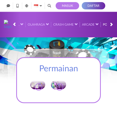
MASUK
DAFTAR
E
TOGEL
OLAHRAGA
CRASH GAME
ARCADE
POKER
Permainan
i
i