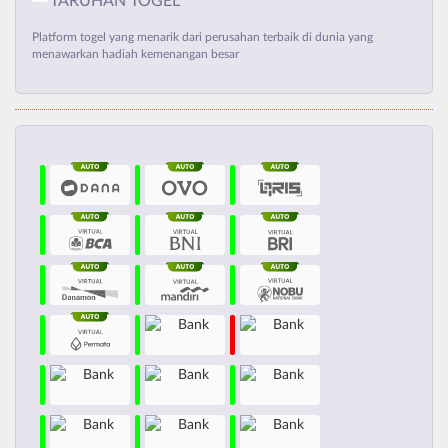
TARUHAN TOGEL
Platform togel yang menarik dari perusahan terbaik di dunia yang
menawarkan hadiah kemenangan besar