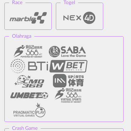
Race
Togel
Olahraga
Crash Game