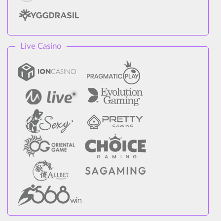
Live Casino