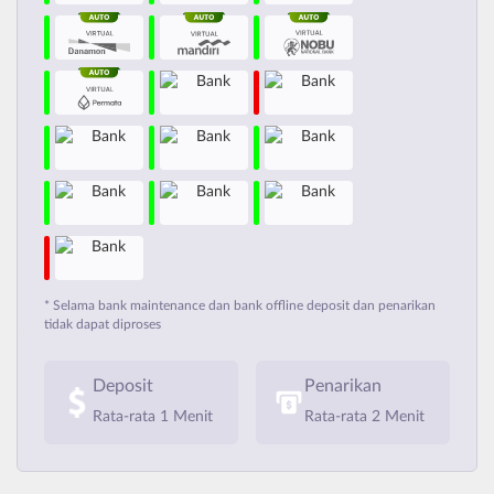
* Selama bank maintenance dan bank offline deposit dan penarikan
tidak dapat diproses
Deposit
Penarikan
Rata-rata 1 Menit
Rata-rata 2 Menit