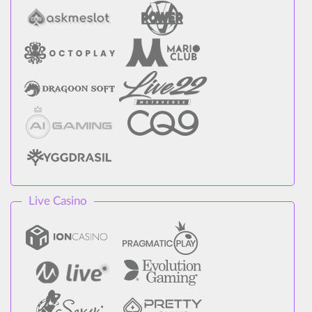
Live Casino