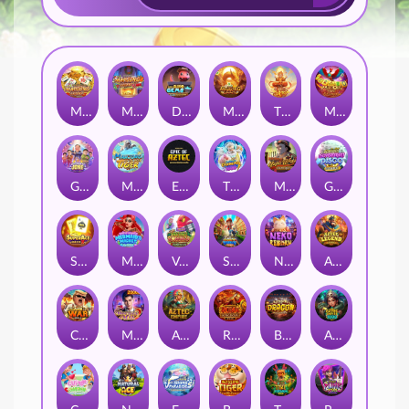
Mahjong Legend
Mahjong Legend Xmas
Dino Gems
Mahjong Legacy
The Monkey King
Mahjong of the Phoenix
Government Joke
Mahjong of the White Tiger
Epic of Aztec
The Beat of Olympus 1000
Mafia Ways
Government Disco
Super Ace X
Mermaid's Market
Veggies Bonanza
Subway Runner
Neko Reborn
Aztec Legend
Clash of War
Mafia Ways II : Metro Haven Heist
Aztec Empire
Roma Kingdom
Blessing of the Dragon
Aztec Empire 1000