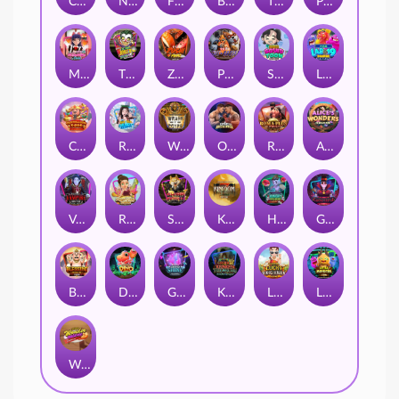
Cupid's Garden
Natural Ace
Fishing's Paradise
Blessing of the Tiger
Tiki Paradise
Punk Star
Moe Moe Cute
The King Joker
Zushi Prime
Pet Ranger
Squid Toon
Lab 19 Mania
Centillion Gods
Rich Rich Water
Wrath of Egypt
ONE Boxing
Roma Plus
Alice's Wonder
Vampire Hunter
Royal Thai Dessert
Shiba Mogul
Kingdom Z
Hungry Krahung
Ghost House
Blessing of the Ox
Dino Pops
Grand Shine
Kraken Treasure
Lucky NangKwak
Little Monster
Wonder Cuisine