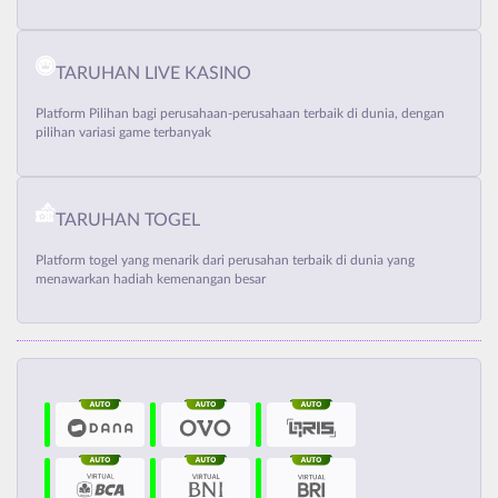
TARUHAN LIVE KASINO
Platform Pilihan bagi perusahaan-perusahaan terbaik di dunia, dengan
pilihan variasi game terbanyak
TARUHAN TOGEL
Platform togel yang menarik dari perusahan terbaik di dunia yang
menawarkan hadiah kemenangan besar