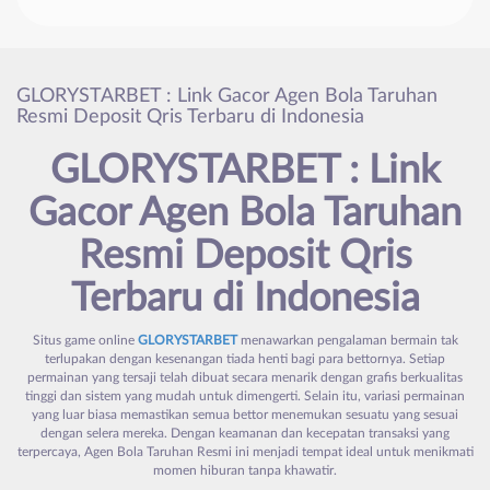
GLORYSTARBET : Link Gacor Agen Bola Taruhan
Resmi Deposit Qris Terbaru di Indonesia
GLORYSTARBET : Link
Gacor Agen Bola Taruhan
Resmi Deposit Qris
Terbaru di Indonesia
Situs game online
GLORYSTARBET
menawarkan pengalaman bermain tak
terlupakan dengan kesenangan tiada henti bagi para bettornya. Setiap
permainan yang tersaji telah dibuat secara menarik dengan grafis berkualitas
tinggi dan sistem yang mudah untuk dimengerti. Selain itu, variasi permainan
yang luar biasa memastikan semua bettor menemukan sesuatu yang sesuai
dengan selera mereka. Dengan keamanan dan kecepatan transaksi yang
terpercaya, Agen Bola Taruhan Resmi ini menjadi tempat ideal untuk menikmati
momen hiburan tanpa khawatir.