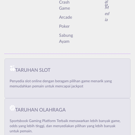
Crash
Game
Arcade
Poker
Sabung
Ayam
TARUHAN SLOT
Penyedia slot online dengan beragam pilihan game menarik yang
memudahkan pemain untuk mencapai jackpot
TARUHAN OLAHRAGA
Sportsbook Gaming Platform Terbaik menawarkan lebih banyak game,
odds yang lebih tinggi, dan menyediakan pilihan yang lebih banyak
untuk pemain.